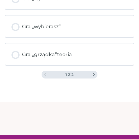
Gra „wybierasz”
Gra „grządka”teoria
1 Z 2