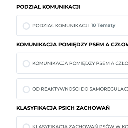
PODZIAŁ KOMUNIKACJI
Zagadnienie: Materiały
10 Tematy
PODZIAŁ KOMUNIKACJI
CZYM JEST KOMUNIKACJA?
KOMUNIKACJA POMIĘDZY PSEM A CZŁOW
Zagadnienie: Materiały
CEL KOMUNIKACJI, OSOBOWOŚĆ I SIŁA 
KOMUNIKACJA POMIĘDZY PSEM A CZŁO
WYKŁAD NADII MIKOŁAJCZYK O RODZAJ
Zagadnienie: Materiały
WSTĘP DO PODZIAŁU KOMUNIKACJI
OD REAKTYWNOŚCI DO SAMOREGULACJ
KOMUNIKACJA POMIĘDZY PSEM A CZŁOW
PODZIAŁ KOMUNIKACJI: KOMUNIKACJA
KLASYFIKACJA PSICH ZACHOWAŃ
Zagadnienie: Materiały
ZABAWA SPOŁECZNA Z OPIEKUNEM
ZNACZENIE
KLASYFIKACJA ZACHOWAŃ PSÓW W KO
OD REAKTYWNOŚCI DO SAMOREGULACJI