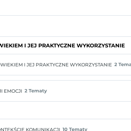
IEKIEM I JEJ PRAKTYCZNE WYKORZYSTANIE
CHARAKTERU, MODEL DISC
2 Tem
WIEKIEM I JEJ PRAKTYCZNE WYKORZYSTANIE
ACH KOMUNIKACJI
2 Tematy
I EMOCJI
IEKIEM I JEJ PRAKTYCZNE WYKORZYSTANIE
 WĘCHOWA, GRUCZOŁY ZAPACHOWE, SPOSOBY ZNACZENIA
10 Tematy
NTEKŚCIE KOMUNIKACJI
 EMOCJI