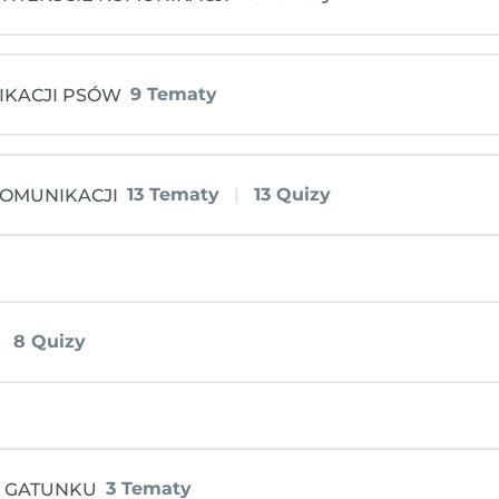
M
9 Tematy
IKACJI PSÓW
13 Tematy
|
13 Quizy
KOMUNIKACJI
8 Quizy
ły owczarek szwajcarski)
I STRESEM
E STRESEM I NARZĘDZIA
KOJU LUB STRACHU U PSÓW
3 Tematy
A GATUNKU
 skasować
ndelek adopciak)