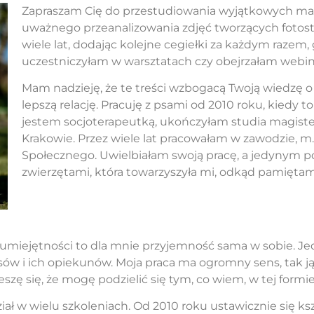
Zapraszam Cię do przestudiowania wyjątkowych mate
uważnego przeanalizowania zdjęć tworzących fotosto
wiele lat, dodając kolejne cegiełki za każdym raze
uczestniczyłam w warsztatach czy obejrzałam webin
Mam nadzieję, że te treści wzbogacą Twoją wiedzę o
lepszą relację. Pracuję z psami od 2010 roku, kiedy t
jestem socjoterapeutką, ukończyłam studia magiste
Krakowie. Przez wiele lat pracowałam w zawodzie,
Społecznego. Uwielbiałam swoją pracę, a jedynym p
zwierzętami, która towarzyszyła mi, odkąd pamiętam
az umiejętności to dla mnie przyjemność sama w sobie. 
ów i ich opiekunów. Moja praca ma ogromny sens, tak ją
eszę się, że mogę podzielić się tym, co wiem, w tej formie
ał w wielu szkoleniach. Od 2010 roku ustawicznie się ksz