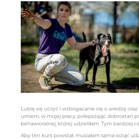
Lubię się uczyć i wzbogacanie się o wiedzę or
umiem, w mojej pracy, polepszając dobrostan ps
behawioralnej, której udzieliłam. Tym bardziej ci
Aby ten kurs powstał, musiałam sama wziąć udzi