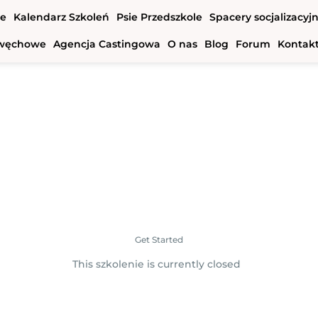
we
Kalendarz Szkoleń
Psie Przedszkole
Spacery socjalizacyj
e węchowe
Agencja Castingowa
O nas
Blog
Forum
Kontak
Get Started
This szkolenie is currently closed