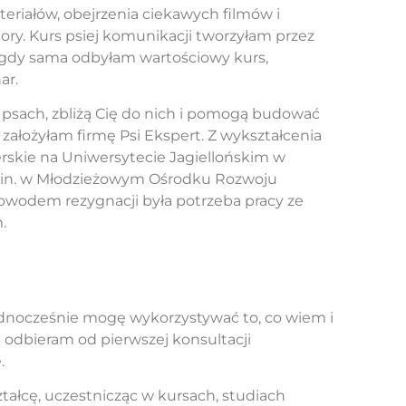
riałów, obejrzenia ciekawych filmów i
ry. Kurs psiej komunikacji tworzyłam przez
m, gdy sama odbyłam wartościowy kurs,
ar.
 psach, zbliżą Cię do nich i pomogą budować
o założyłam firmę Psi Ekspert. Z wykształcenia
rskie na Uniwersytecie Jagiellońskim w
 m.in. w Młodzieżowym Ośrodku Rozwoju
owodem rezygnacji była potrzeba pracy ze
.
Jednocześnie mogę wykorzystywać to, co wiem i
 odbieram od pierwszej konsultacji
.
tałcę, uczestnicząc w kursach, studiach