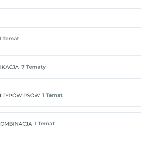
O
1 Temat
gle)
EMONSTRACJA
7 Tematy
IKACJA
CZEŃSTWA W INTERAKCJI.
oy)
1 Temat
H TYPÓW PSÓW
CJA
1 Temat
 KOMBINACJA
WANE STRESEM
 TYPÓW PSÓW