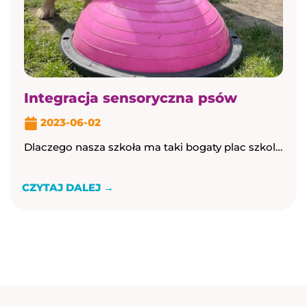
Integracja sensoryczna psów
2023-06-02
Dlaczego nasza szkoła ma taki bogaty plac szkoleniowy? Po co te przeszkody, baseny? Dlaczego wprowadzamy elementy fitnessu na Psim przedszkolu? Zależy nam na polepszeniu integracji ...
CZYTAJ DALEJ →