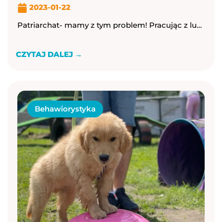
2023-01-22
Patriarchat- mamy z tym problem! Pracując z ludzmi jako socjoterapeutka, a teraz behawiorystka, z przykrością stwierdzam, że patriarchat nadal utrudnia naszą pracę, utrudnia wchodzenie ludziom ...
CZYTAJ DALEJ →
Behawiorystyka