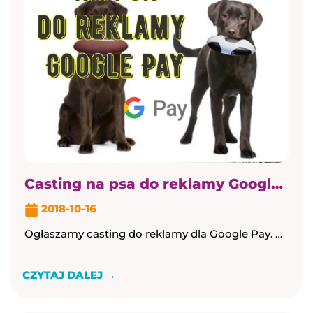
Casting na psa do reklamy Google Pay
2018-10-16
Ogłaszamy casting do reklamy dla Google Pay. Każdy pies, który spełnia kryteria i znajduje się już w naszej bazie – […] Ogłaszamy casting do reklamy ...
CZYTAJ DALEJ →