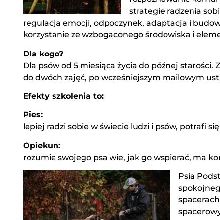
strategie radzenia sob
regulacja emocji, odpoczynek, adaptacja i budowa
korzystanie ze wzbogaconego środowiska i eleme
Dla kogo?
Dla psów od 5 miesiąca życia do późnej starości.
do dwóch zajęć, po wcześniejszym mailowym usta
Efekty szkolenia to:
Pies:
lepiej radzi sobie w świecie ludzi i psów, potraf
Opiekun:
rozumie swojego psa wie, jak go wspierać, ma ko
Psia Pods
spokojneg
spacerach
spacerowyc