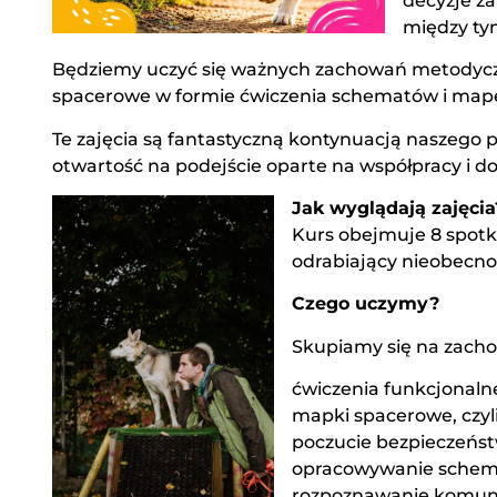
decyzje za
między ty
Będziemy uczyć się ważnych zachowań metodycznie
spacerowe w formie ćwiczenia schematów i map
Te zajęcia są fantastyczną kontynuacją naszego ps
otwartość na podejście oparte na współpracy i do
Jak wyglądają zajęcia
Kurs obejmuje 8 spotk
odrabiający nieobecno
Czego uczymy?
Skupiamy się na zachow
ćwiczenia funkcjonaln
mapki spacerowe, czyl
poczucie bezpieczeńs
opracowywanie schem
rozpoznawanie komunik