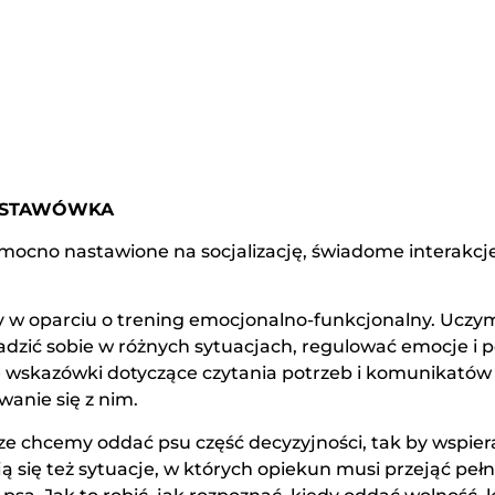
DSTAWÓWKA
a mocno nastawione na socjalizację, świadome interakc
 w oparciu o trening emocjonalno-funkcjonalny. Uczym
 radzić sobie w różnych sytuacjach, regulować emocje 
 wskazówki dotyczące czytania potrzeb i komunikatów 
anie się z nim.
e chcemy oddać psu część decyzyjności, tak by wspier
ją się też sytuacje, w których opiekun musi przejąć peł