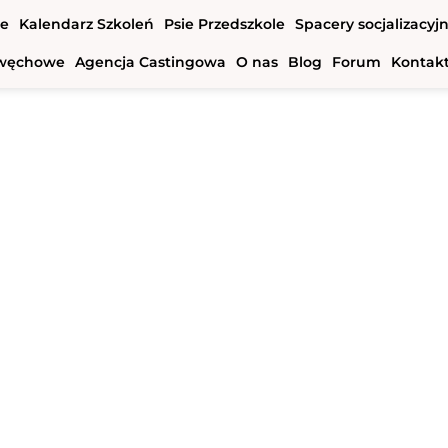
we
Kalendarz Szkoleń
Psie Przedszkole
Spacery socjalizacyj
e węchowe
Agencja Castingowa
O nas
Blog
Forum
Kontak