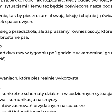
 psa. Jak to robić, jak rozpoznać, kiedy oddać wolność,
mi sytuacjami? Temu też będzie poświęcona nasza po
, tak by pies zrozumiał swoją lekcję i chętnie ją ćw
ek spacerowych.
iego przedszkola, ale zapraszamy również osoby, które n
brostanie psa.
?
ań dwa razy w tygodniu po 1 godzinie w kameralnej grup
ść).
aniach, które pies realnie wykorzysta:
e
i konkretne schematy działania w codziennych sytuacj
twa i komunikacja na smyczy
atów zachowań przydatnych na spacerze
acji i intencji innych psów