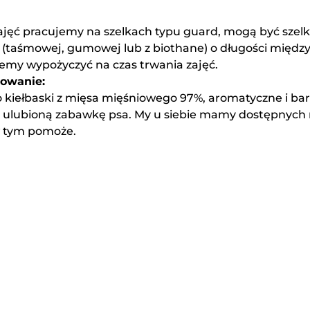
ajęć pracujemy na szelkach typu guard, mogą być szel
j (taśmowej, gumowej lub z biothane) o długości międz
emy wypożyczyć na czas trwania zajęć.
towanie:
kiełbaski z mięsa mięśniowego 97%, aromatyczne i bard
 ulubioną zabawkę psa. My u siebie mamy dostępnych 
 w tym pomoże.