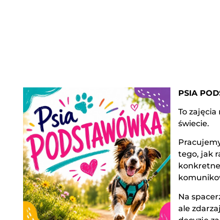
PSIA PO
To zajęci
świecie.
Pracujemy
tego, jak
konkretne
komunikow
Na spacerz
ale zdarza