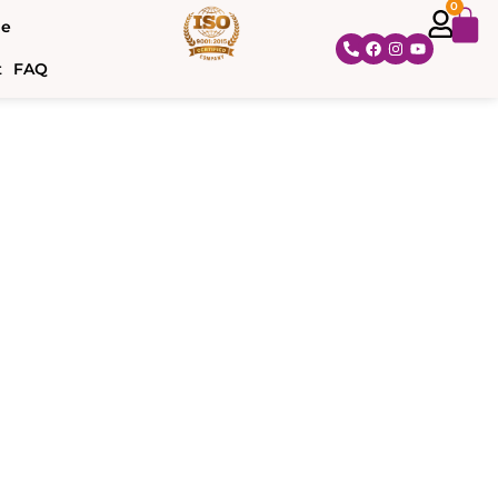
0
ne
t
FAQ