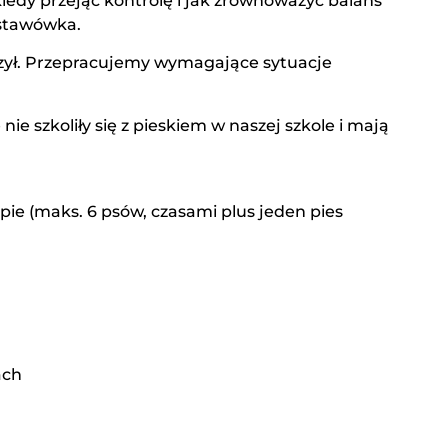
 kiedy przejąć kontrolę i jak zrównoważyć balans
dstawówka.
iczył. Przepracujemy wymagające sytuacje
ie szkoliły się z pieskiem w naszej szkole i mają
ie (maks. 6 psów, czasami plus jeden pies
ach