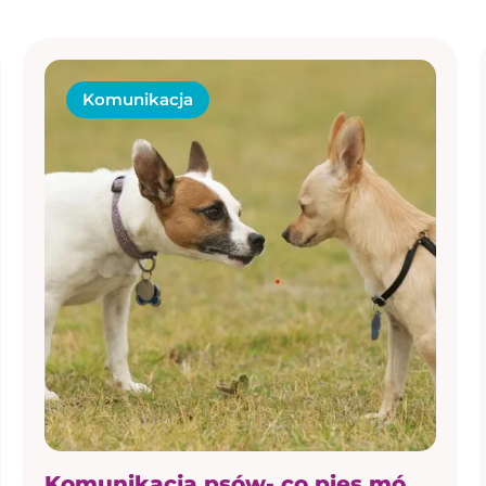
Komunikacja
Komunikacja psów- co pies mówi kiedy spotyka drugie psa? Psie spotkania!