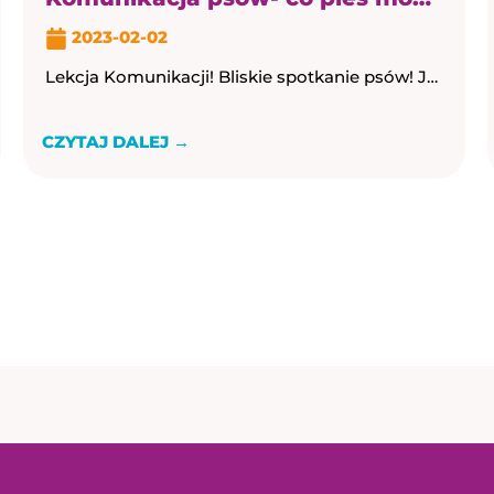
2023-02-02
Lekcja Komunikacji! Bliskie spotkanie psów! Jedną z najczęstszych skarg, jaką słyszymy od opiekunów psów, jest to, że ich psy ciągną na smyczy, biegną bez smyczy, ...
CZYTAJ DALEJ →