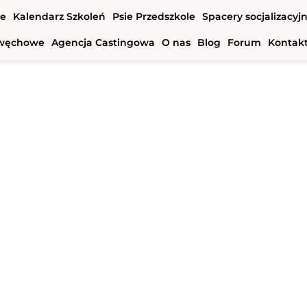
we
Kalendarz Szkoleń
Psie Przedszkole
Spacery socjalizacyj
e węchowe
Agencja Castingowa
O nas
Blog
Forum
Kontak