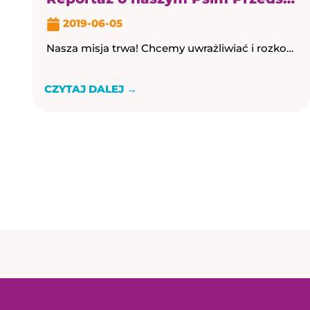
2019-06-05
Nasza misja trwa! Chcemy uwrażliwiać i rozkochiwać opiekunów, w ich pupilach. Ten reportaż, to kolejny krok! Nasze Psie […] Nasza misja trwa! Chcemy uwrażliwiać i ...
CZYTAJ DALEJ →