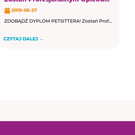
2019-05-27
ZDOBĄDŹ DYPLOM PETSITTERA! Zostań Profesjonalnym Opiekunem Psów i Kotów i dołącz do naszego zespołu. Organizujemy nowy dział w Psim Ekspercie. Zaprosimy do niego kilku Petsitterów. ...
CZYTAJ DALEJ →