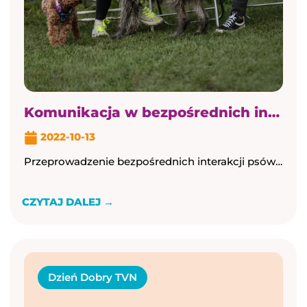
Komunikacja w bezpośrednich interakcjach psów
2022-10-13
Przeprowadzenie bezpośrednich interakcji psów (np. na psim przedszkolu) wymaga zaawansowanej wiedzy z komunikacji. Psy się same nie dogadają, psy potrzebują czasu i wielu spotkań by ...
CZYTAJ DALEJ →
Dzień Dobry TVN